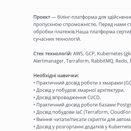
Проект
— білінг-платформа для здійснен
пропускною спроможністю. Перед нами сто
обробки платежів.Наша платформа сертифі
сучасних технологій.
Стек технологій:
AWS, GCP, Kubernetes (gke,
Alertmanager, Terraform, RabbitMQ, Redis,
Необхідні навички:
• Практичний досвід роботи з хмарами (GC
• Досвід у побудові хмарної архітектури.
• Досвід впровадження CI/CD.
• Практичний досвід роботи базами Postg
• Досвід побудови IaC (Terraform, CloudFor
• Вміння читати/писати скрипти для автома
• Досвід у розгортанні додатків у Kubernet