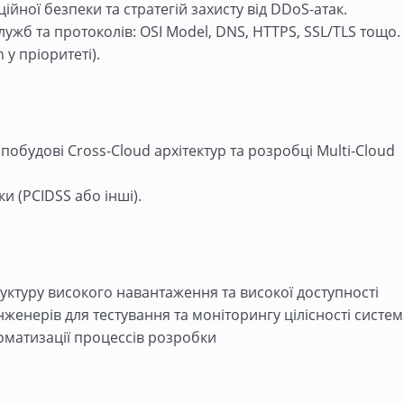
йної безпеки та стратегій захисту від DDoS-атак.
ужб та протоколів: OSI Model, DNS, HTTPS, SSL/TLS тощо.
 у пріоритеті).
 побудові Cross-Cloud архітектур та розробці Multi-Cloud
и (PCIDSS або інші).
уктуру високого навантаження та високої доступності
енерів для тестування та моніторингу цілісності систе
втоматизації процессів розробки