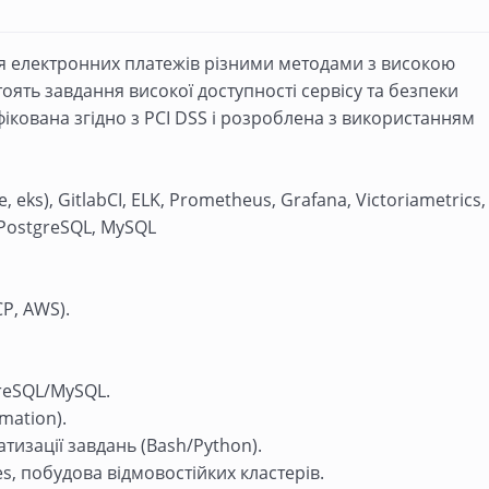
ня електронних платежів різними методами з високою
ять завдання високої доступності сервісу та безпеки
кована згідно з PCI DSS і розроблена з використанням
 eks), GitlabCI, ELK, Prometheus, Grafana, Victoriametrics,
 PostgreSQL, MySQL
P, AWS).
reSQL/MySQL.
mation).
тизації завдань (Bash/Python).
es, побудова відмовостійких кластерів.