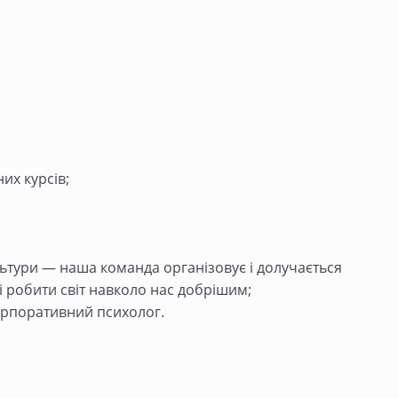
них курсів;
льтури — наша команда організовує і долучається
і робити світ навколо нас добрішим;
орпоративний психолог.