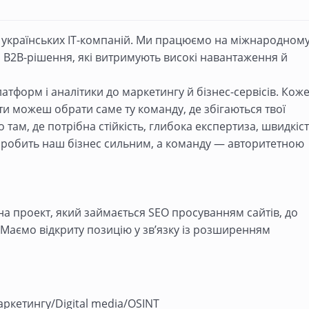
 українських IT-компаній. Ми працюємо на міжнародном
і B2B-рішення, які витримують високі навантаження й
атформ і аналітики до маркетингу й бізнес-сервісів. Кож
ти можеш обрати саме ту команду, де збігаються твої
мо там, де потрібна стійкість, глибока експертиза, швидкіс
е робить наш бізнес сильним, а команду — авторитетною
 на проект, який займається SEO просуванням сайтів, до
! Маємо відкриту позицію у зв’язку із розширенням
маркетингу/Digital media/OSINT