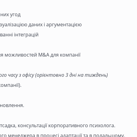
йних угод
зуалізацією даних і аргументацією
ванні інтеграцій
ня можливостей M&A для компанії
о часу з офісу (орієнтовно 3 дні на тиждень)
компанії).
дновлення.
тсадка, консультації корпоративного психолога.
го менеджера в процесі адаптації та в подальшому.